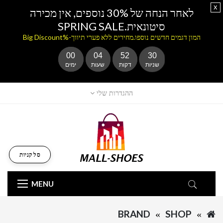
x
לאחר הנחה של 30% נוספים, אין מכירה
סיטונאית.SPRING SALE
המון דגמים חדשים נוספו.מחירים ללא פערי תיווך-%Big Discount
00
04
52
30
שניות
דקות
שעות
ימים
ההגדרות שלי
סל קניות
MENU
BRAND
SHOP