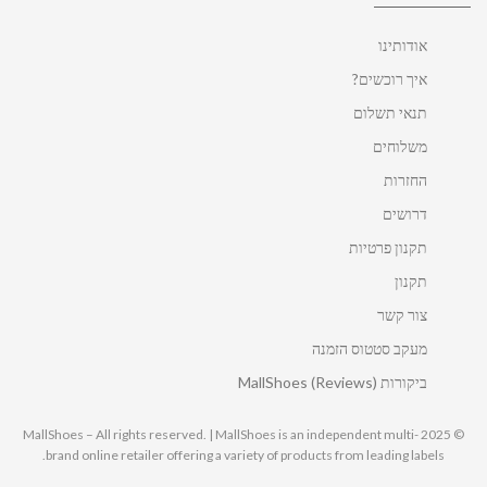
אודותינו
איך רוכשים?
תנאי תשלום
משלוחים
החזרות
דרושים
תקנון פרטיות
תקנון
צור קשר
מעקב סטטוס הזמנה
ביקורות MallShoes (Reviews)
© 2025 MallShoes – All rights reserved. | MallShoes is an independent multi-
brand online retailer offering a variety of products from leading labels.