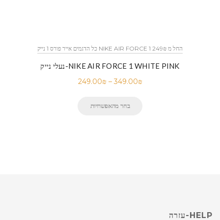
כל הדגמים אייר פורס 1 נייק NIKE AIR FORCE 1 החל מ 249₪
נעלי נייק-NIKE AIR FORCE 1 WHITE PINK
249.00
₪
–
349.00
₪
בחר מהאפשרויות
HELP-עזרה