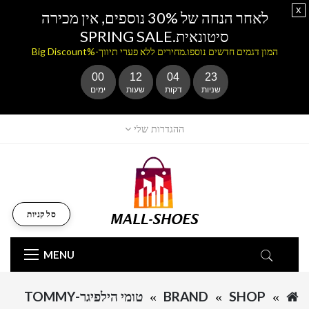
x
לאחר הנחה של 30% נוספים, אין מכירה
סיטונאית.SPRING SALE
המון דגמים חדשים נוספו.מחירים ללא פערי תיווך-%Big Discount
00
12
04
23
שניות
דקות
שעות
ימים
ההגדרות שלי
סל קניות
MENU
SHOP
BRAND
טומי הילפיגר-TOMMY