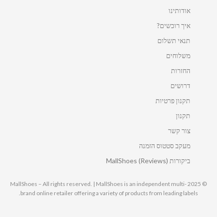
אודותינו
איך רוכשים?
תנאי תשלום
משלוחים
החזרות
דרושים
תקנון פרטיות
תקנון
צור קשר
מעקב סטטוס הזמנה
ביקורות MallShoes (Reviews)
© 2025 MallShoes – All rights reserved. | MallShoes is an independent multi-
brand online retailer offering a variety of products from leading labels.