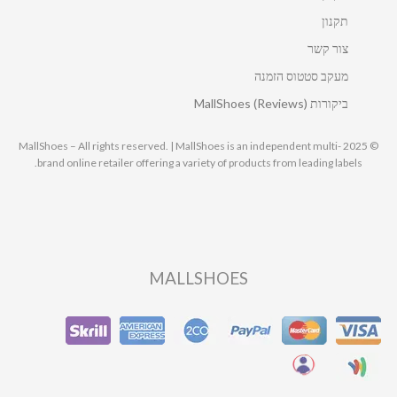
תקנון
צור קשר
מעקב סטטוס הזמנה
ביקורות MallShoes (Reviews)
© 2025 MallShoes – All rights reserved. | MallShoes is an independent multi-
brand online retailer offering a variety of products from leading labels.
MALLSHOES