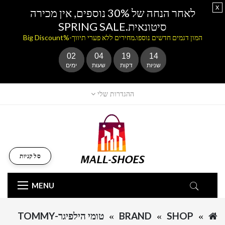
x
לאחר הנחה של 30% נוספים, אין מכירה
סיטונאית.SPRING SALE
המון דגמים חדשים נוספו.מחירים ללא פערי תיווך-%Big Discount
02
04
19
14
שניות
דקות
שעות
ימים
ההגדרות שלי
סל קניות
MENU
SHOP
BRAND
טומי הילפיגר-TOMMY