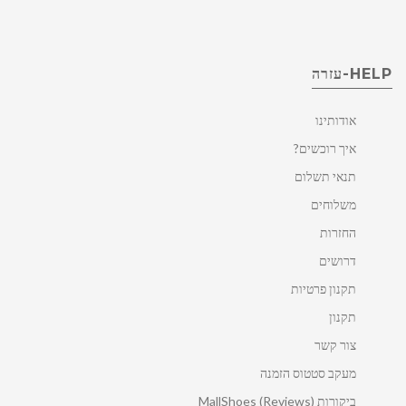
HELP-עזרה
אודותינו
איך רוכשים?
תנאי תשלום
משלוחים
החזרות
דרושים
תקנון פרטיות
תקנון
צור קשר
מעקב סטטוס הזמנה
ביקורות MallShoes (Reviews)