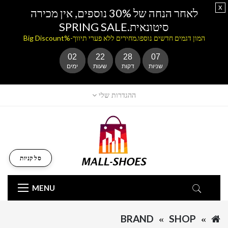
x
לאחר הנחה של 30% נוספים, אין מכירה
סיטונאית.SPRING SALE
המון דגמים חדשים נוספו.מחירים ללא פערי תיווך-%Big Discount
02
22
28
07
שניות
דקות
שעות
ימים
ההגדרות שלי
סל קניות
MENU
BRAND
SHOP