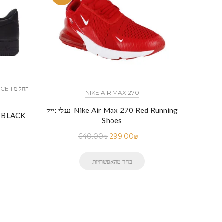
כל הדגמים אייר פורס 1 נייק NIKE AIR FORCE 1 החל מ
NIKE AIR MAX 270
נייק-Nike Air Force 1 Low White
נעלי נייק-Nike Air Max 270 Red Running
נעלי נייק-
Shoes
640.00
₪
299.00
₪
בחר מהאפשרויות