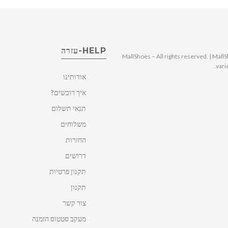
HELP-עזרה
© 2025 MallShoes – All rights reserved. | 
vari
אודותינו
איך רוכשים?
תנאי תשלום
משלוחים
החזרות
דרושים
תקנון פרטיות
תקנון
צור קשר
מעקב סטטוס הזמנה