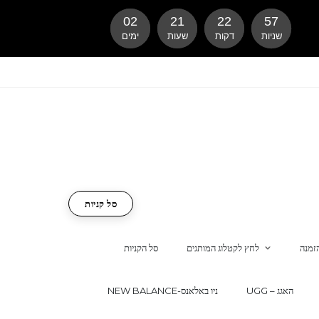
02
21
22
56
שניות
דקות
שעות
ימים
סל קניות
זמנה
לחץ לקטלוג המותגים
סל הקניות
UGG – האגג
NEW BALANCE-ניו באלאנס