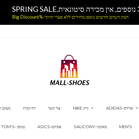
המון דגמים חדשים נוספו.מחירים ללא פערי תיווך-%Big Discount
ADIDAS-אדידס
NIKE נייק
צור קשר
דף הבית
מעקב ה
MEN'S
SAUCONY-סאקוני
ASICS-אסיקס
TOM'S- טומס