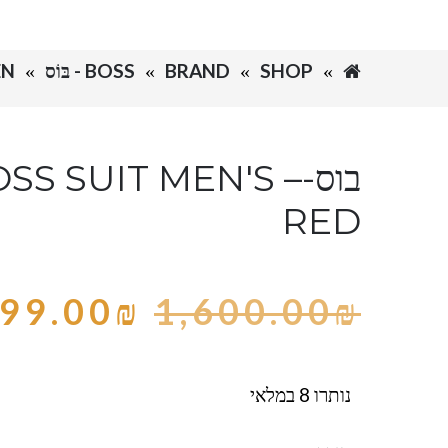
SHOP
BRAND
BOSS - בּוֹס
MEN
בוס-SS SUIT MEN'S
RED
99.00
₪
1,600.00
₪
נותרו 8 במלאי