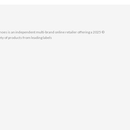
MallShoes is an independent multi-brand online retailer offering a
ety of products from leading labels.