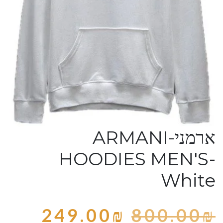
ארמני-ARMANI
HOODIES MEN'S-
White
249.00
₪
800.00
₪