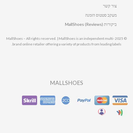
צור קשר
מעקב סטטוס הזמנה
ביקורות MallShoes (Reviews)
© 2025 MallShoes – All rights reserved. | MallShoes is an independent multi-
brand online retailer offering a variety of products from leading labels.
MALLSHOES