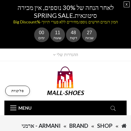
x
לאחר הנחה של 30% נוספים, אין מכירה
סיטונאית.SPRING SALE
המון דגמים חדשים נוספו.מחירים ללא פערי תיווך-%Big Discount
00
11
48
27
שניות
דקות
שעות
ימים
ההגדרות שלי
סל קניות
MENU
SHOP
BRAND
ARMANI - ארמני