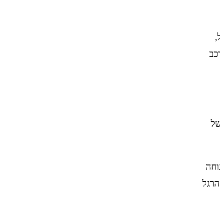
ל כדורסל,
כב
של
וחה
הרגל