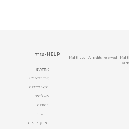
HELP-עזרה
© 2025 MallShoes – All rights reserved. | 
vari
אודותינו
איך רוכשים?
תנאי תשלום
משלוחים
החזרות
דרושים
תקנון פרטיות