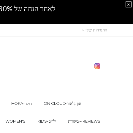
x
לאחר הנחה של 30% נוספים, אין מכירה סיטונאית.SPRING SALE
ההגדרות שלי
ON CLOUD-און קלאוד
HOKA-הוקה
ביקורות – REVIEWS
KIDS-ילדים
WOMEN'S