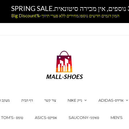
המון דגמים חדשים נוספו.מחירים ללא פערי תיווך-%Big Discount
ADIDAS-אדידס
NIKE נייק
צור קשר
דף הבית
מעקב ה
MEN'S
SAUCONY-סאקוני
ASICS-אסיקס
TOM'S- טומס