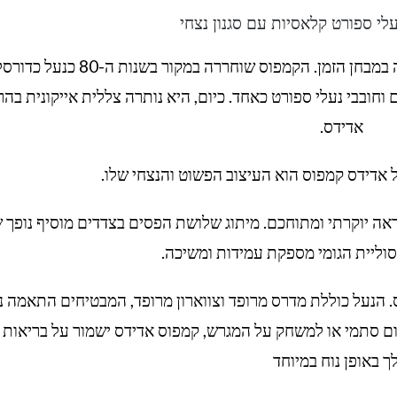
לי ספורט קלאסיות עם סגנון נצחי
אדידס קמפוס היא נעלי ספורט קלאסיות שעמדה במבחן הזמן. הקמפוס שוחררה במקור בשנות ה-80 כנע
וחובבי נעלי ספורט כאחד. כיום, היא נותרה צללית אייקונית בהר
אדידס.
אדידס קמפוס הוא העיצוב הפשוט והנצחי שלו.
אה יוקרתי ומתוחכם. מיתוג שלושת הפסים בצדדים מוסיף נופך 
סוליית הגומי מספקת עמידות ומשיכה.
. הנעל כוללת מדרס מרופד וצווארון מרופד, המבטיחים התאמה נ
ום סתמי או למשחק על המגרש, קמפוס אדידס ישמור על בריאות 
ך באופן נוח במיוחד