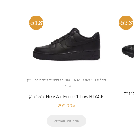
-51.8%
-53.3
כל הדגמים אייר פורס 1 נייק NIKE AIR FORCE 1 החל מ
249₪
נעלי נייק-Nike Air Force 1 Low BLACK
299.00
₪
בחר מהאפשרויות