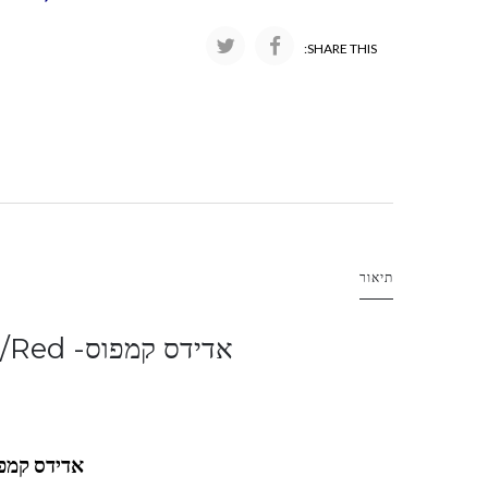
SHARE THIS:
תיאור
אדידס קמפוס- ADIDAS CAMPUSE Cream/Red
אדידס קמפ