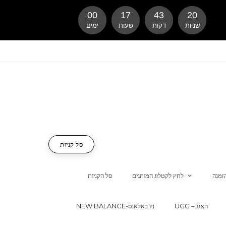
00
17
43
19
שניות
דקות
שעות
ימים
סל קניות
זמנה
לחץ לקטלוג המותגים
סל הקניות
UGG – האגג
NEW BALANCE-ניו באלאנס