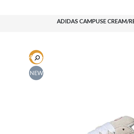
-54.7%
NEW