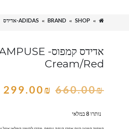
SHOP
BRAND
ADIDAS-אדידס
אדידס קמפוס- 
Cream/Red
299.00
₪
660.00
₪
נותרו 8 במלאי
המחיר המוצג כעת אחרי הנחה נוספת, מהרו להזמין המלאי אוזל ומ