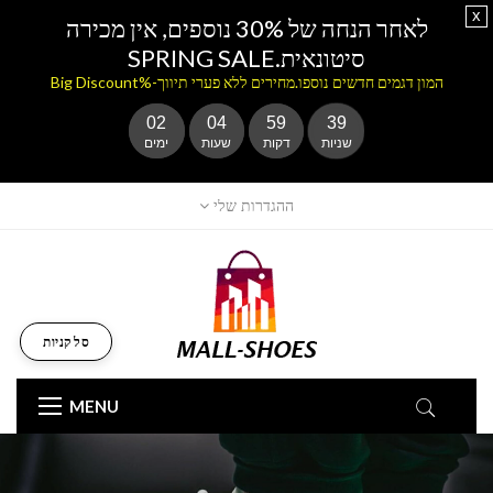
x
לאחר הנחה של 30% נוספים, אין מכירה
סיטונאית.SPRING SALE
המון דגמים חדשים נוספו.מחירים ללא פערי תיווך-%Big Discount
02
04
59
39
שניות
דקות
שעות
ימים
ההגדרות שלי
סל קניות
MENU