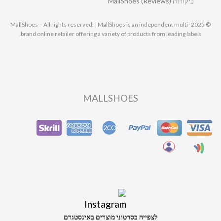
ביקורות MallShoes (Reviews)
© 2025 MallShoes – All rights reserved. | MallShoes is an independent multi-
brand online retailer offering a variety of products from leading labels.
MALLSHOES
לצפייה בסרטוני מוצרים באינסטגרם