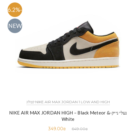
-46.2%
NEW
NIKE AIR MAX JORDAN 1 LOW AND HIGH קטלוג
נעלי נייק-NIKE AIR MAX JORDAN HIGH – Black Meteor &
White
349.00
₪
649.00
₪