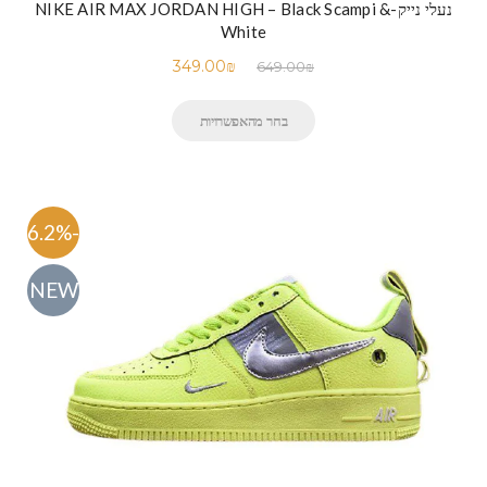
נעלי נייק-NIKE AIR MAX JORDAN HIGH – Black Scampi &
White
349.00
₪
649.00
₪
בחר מהאפשרויות
-46.2%
NEW