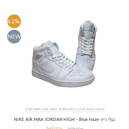
-46.2%
NEW
NIKE AIR MAX JORDAN 1 LOW AND HIGH קטלוג
נעלי נייק-NIKE AIR MAX JORDAN HIGH – Blue Haze
349.00
₪
649.00
₪