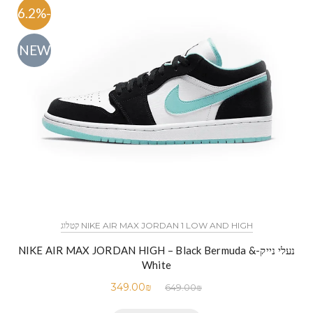
-46.2%
NEW
NIKE AIR MAX JORDAN 1 LOW AND HIGH קטלוג
נעלי נייק-NIKE AIR MAX JORDAN HIGH – Black Bermuda &
White
349.00
₪
649.00
₪