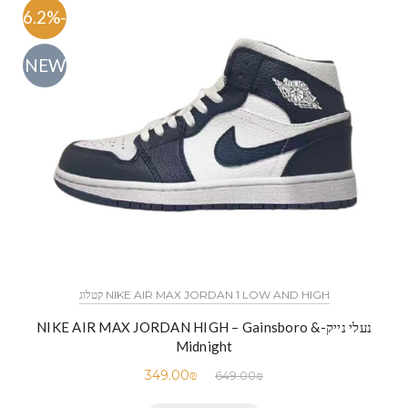
-46.2%
NEW
NIKE AIR MAX JORDAN 1 LOW AND HIGH קטלוג
נעלי נייק-NIKE AIR MAX JORDAN HIGH – Gainsboro &
Midnight
349.00
₪
649.00
₪