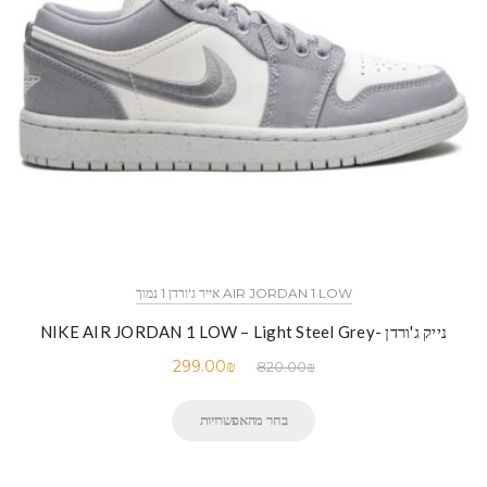
AIR JORDAN 1 LOW אייר ג'ורדן 1 נמוך
נייק ג'ורדן -NIKE AIR JORDAN 1 LOW – Light Steel Grey
299.00
₪
820.00
₪
בחר מהאפשרויות