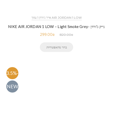
AIR JORDAN 1 LOW אייר ג'ורדן 1 נמוך
נייק ג'ורדן -NIKE AIR JORDAN 1 LOW – Light Smoke Grey
299.00
₪
820.00
₪
בחר מהאפשרויות
-63.5%
NEW