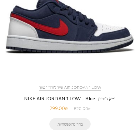
AIR JORDAN 1 LOW אייר ג'ורדן 1 נמוך
נייק ג'ורדן -NIKE AIR JORDAN 1 LOW – Blue
299.00
₪
820.00
₪
בחר מהאפשרויות