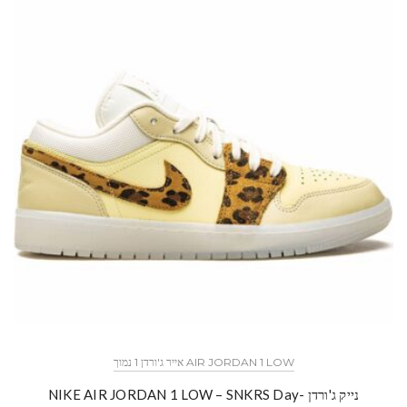
AIR JORDAN 1 LOW אייר ג'ורדן 1 נמוך
נייק ג'ורדן -NIKE AIR JORDAN 1 LOW – SNKRS Day