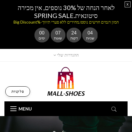
x
לאחר הנחה של 30% נוספים, אין מכירה
סיטונאית.SPRING SALE
המון דגמים חדשים נוספו.מחירים ללא פערי תיווך-%Big Discount
00
07
24
02
שניות
דקות
שעות
ימים
ההגדרות שלי
סל קניות
MENU