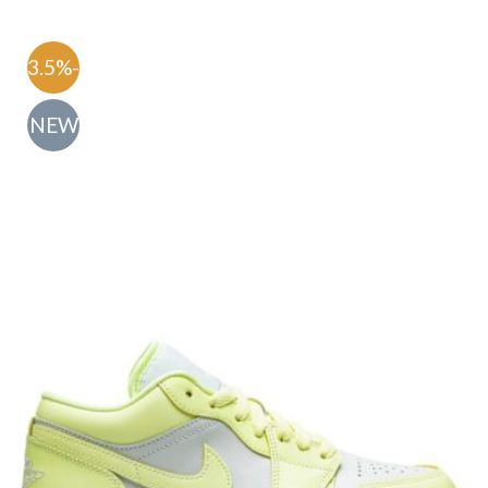
-63.5%
NEW