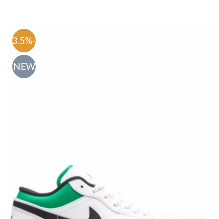
-63.5%
NEW