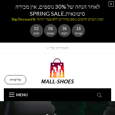
x
לאחר הנחה של 30% נוספים, אין מכירה
סיטונאית.SPRING SALE
המון דגמים חדשים נוספו.מחירים ללא פערי תיווך-%Big Discount
02
06
36
14
שניות
דקות
שעות
ימים
ההגדרות שלי
סל קניות
MENU