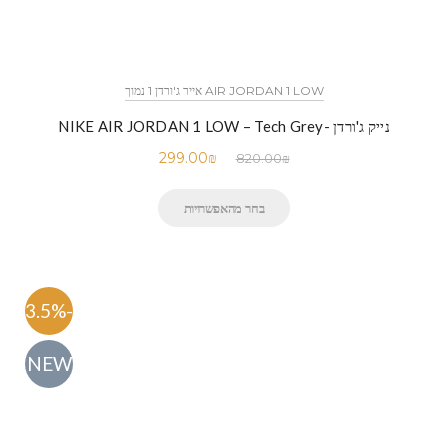
AIR JORDAN 1 LOW אייר ג'ורדן 1 נמוך
נייק ג'ורדן -NIKE AIR JORDAN 1 LOW – Tech Grey
299.00
₪
820.00
₪
בחר מהאפשרויות
-63.5%
NEW