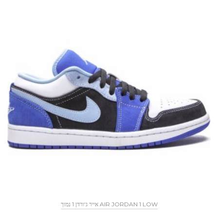
AIR JORDAN 1 LOW אייר ג'ורדן 1 נמוך