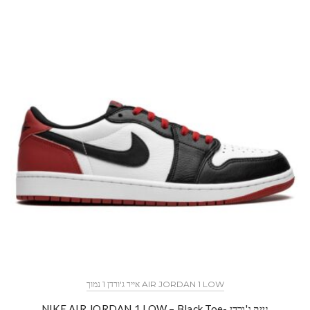
AIR JORDAN 1 LOW אייר ג'ורדן 1 נמוך
נייק ג'ורדן -NIKE AIR JORDAN 1 LOW – Black Toe