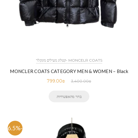
MONCELR COATS -קטלוג מעילים מונקלר
MONCLER COATS CATEGORY MEN & WOMEN – Black
799.00
₪
3,400.00
₪
בחר מהאפשרויות
-76.5%