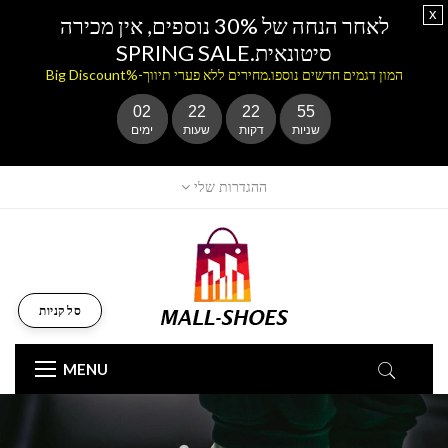
x
לאחר הנחה של 30% נוספים, אין מכירה
סיטונאית.SPRING SALE
המון דגמים חדשים נוספו.מחירים ללא פערי תיווך-%Big Discount
02
22
22
53
שניות
דקות
שעות
ימים
ההגדרות שלי
סל קניות
MENU