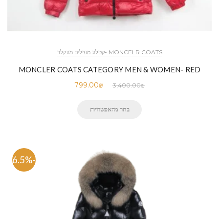
MONCELR COATS -קטלוג מעילים מונקלר
MONCLER COATS CATEGORY MEN & WOMEN- RED
799.00
₪
3,400.00
₪
בחר מהאפשרויות
-76.5%