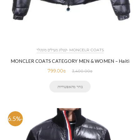
MONCELR COATS -קטלוג מעילים מונקלר
MONCLER COATS CATEGORY MEN & WOMEN – Haiti
799.00
₪
3,400.00
₪
בחר מהאפשרויות
-76.5%