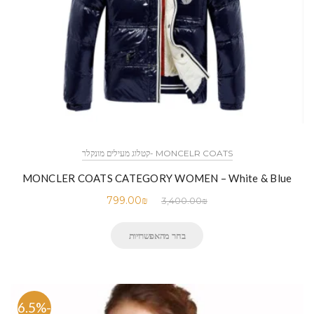
MONCELR COATS -קטלוג מעילים מונקלר
MONCLER COATS CATEGORY WOMEN – White & Blue
799.00
₪
3,400.00
₪
בחר מהאפשרויות
-76.5%