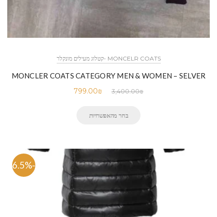
MONCELR COATS -קטלוג מעילים מונקלר
MONCLER COATS CATEGORY MEN & WOMEN – SELVER
799.00
₪
3,400.00
₪
בחר מהאפשרויות
-76.5%