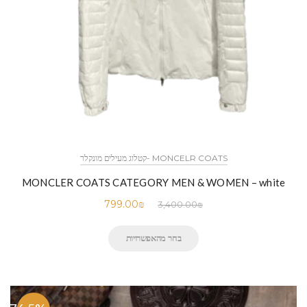
MONCELR COATS -קטלוג מעילים מונקלר
MONCLER COATS CATEGORY MEN & WOMEN – white
799.00
₪
3,400.00
₪
בחר מהאפשרויות