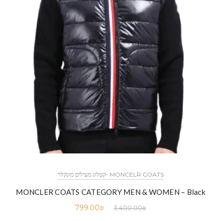
MONCELR COATS -קטלוג מעילים מונקלר
MONCLER COATS CATEGORY MEN & WOMEN – Black
799.00
₪
3,400.00
₪