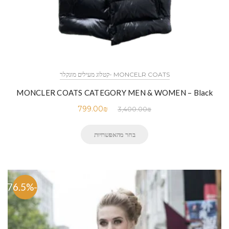
MONCELR COATS -קטלוג מעילים מונקלר
MONCLER COATS CATEGORY MEN & WOMEN – Black
799.00
₪
3,400.00
₪
בחר מהאפשרויות
-76.5%