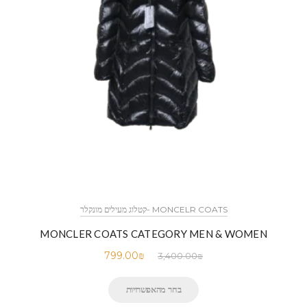
MONCELR COATS -קטלוג מעילים מונקלר
MONCLER COATS CATEGORY MEN & WOMEN
799.00
₪
3,400.00
₪
בחר מהאפשרויות