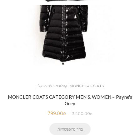
MONCELR COATS -קטלוג מעילים מונקלר
MONCLER COATS CATEGORY MEN & WOMEN – Payne's
Grey
799.00
₪
3,400.00
₪
בחר מהאפשרויות