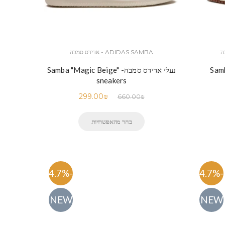
ADIDAS SAMBA - אדידס סמבה
Samba "O"
נעלי אדידס סמבה- Samba "Magic Beige"
sneakers
299.00
₪
660.00
₪
בחר מהאפשרויות
-54.7%
-54.7%
NEW
NEW