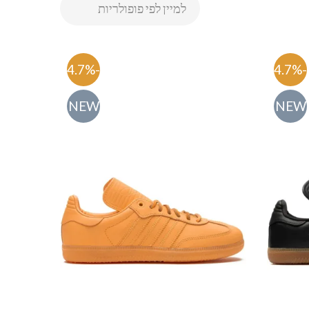
-54.7%
-54.7%
NEW
NEW