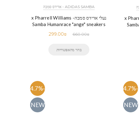
ADIDAS SAMBA - אדידס סמבה
נעלי אדידס סמבה- x Pharrell Williams
x Pharrell Wi
Samba Humanrace "ange" sneakers
Samba
299.00
₪
660.00
₪
בחר מהאפשרויות
-54.7%
-54.7%
NEW
NEW