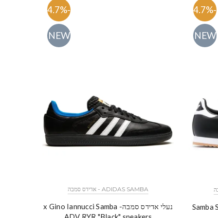
-54.7%
-54.7%
NEW
NEW
ADIDAS SAMBA - אדידס סמבה
נעלי אדידס סמבה- x Gino Iannucci Samba
Samba Super 
ADV RYR "Black" sneakers