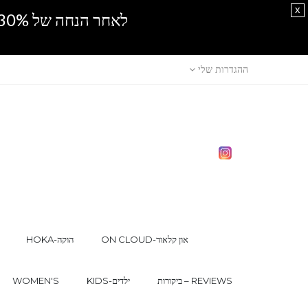
x
לאחר הנחה של 30% נוספים, אין מכירה סיטונאית.SPRING SALE
ההגדרות שלי
ON CLOUD-און קלאוד
HOKA-הוקה
ביקורות – REVIEWS
KIDS-ילדים
WOMEN'S