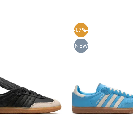
-54.7%
NEW