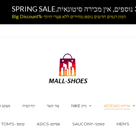
המון דגמים חדשים נוספו.מחירים ללא פערי תיווך-%Big Discount
ADIDAS-אדידס
NIKE נייק
צור קשר
דף הבית
מעקב ה
MEN'S
SAUCONY-סאקוני
ASICS-אסיקס
TOM'S- טומס