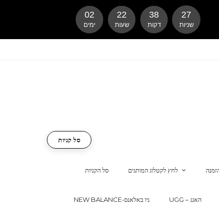
02
22
38
26
שניות
דקות
שעות
ימים
סל קניות
זמנה
לחץ לקטלוג המותגים
סל הקניות
UGG – האגג
NEW BALANCE-ניו באלאנס