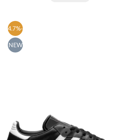
-54.7%
NEW