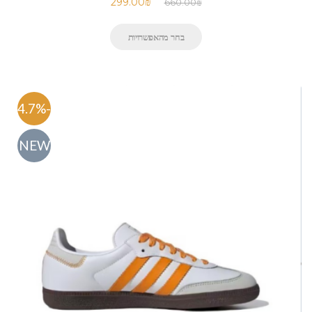
299.00
₪
660.00
₪
בחר מהאפשרויות
-54.7%
NEW