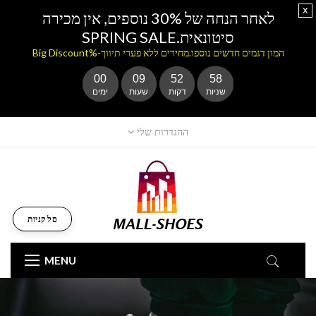
x
לאחר הנחה של 30% נוספים, אין מכירה
סיטונאית.SPRING SALE
המון דגמים חדשים נוספו.מחירים ללא פערי תיווך-%Big Discount
00
09
52
57
שניות
דקות
שעות
ימים
ההגדרות שלי
סל קניות
MENU