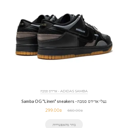
ADIDAS SAMBA - אדידס סמבה
נעלי אדידס סמבה- Samba OG "Linen" sneakers
299.00
₪
660.00
₪
בחר מהאפשרויות