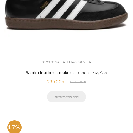
ADIDAS SAMBA - אדידס סמבה
נעלי אדידס סמבה- Samba leather sneakers
299.00
₪
660.00
₪
בחר מהאפשרויות
-54.7%