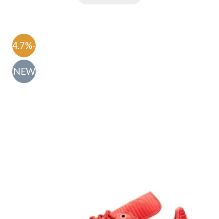
-54.7%
NEW