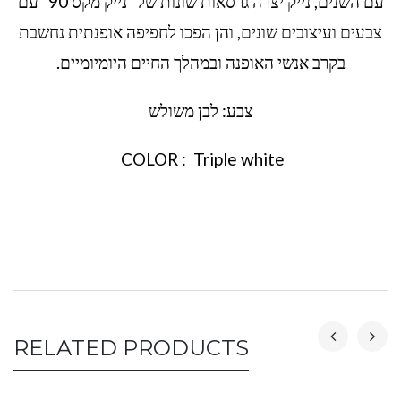
עם השנים, נייק יצרה גרסאות שונות של "נייק מקס 90" עם
צבעים ועיצובים שונים, והן הפכו לחפיפה אופנתית נחשבת
בקרב אנשי האופנה ובמהלך החיים היומיומיים.
צבע: לבן משולש
COLOR : Triple white
RELATED PRODUCTS