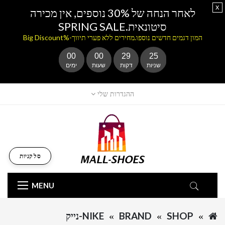
x
לאחר הנחה של 30% נוספים, אין מכירה
סיטונאית.SPRING SALE
המון דגמים חדשים נוספו.מחירים ללא פערי תיווך-%Big Discount
00
00
29
25
שניות
דקות
שעות
ימים
ההגדרות שלי
סל קניות
MENU
SHOP
BRAND
NIKE-נייק