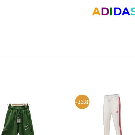
A
D
I
DA
%
-33.8%