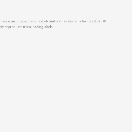
MallShoes is an independent multi-brand online retailer offering a
ety of products from leading labels.