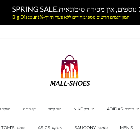
המון דגמים חדשים נוספו.מחירים ללא פערי תיווך-%Big Discount
ADIDAS-אדידס
NIKE נייק
צור קשר
דף הבית
מעקב ה
MEN'S
SAUCONY-סאקוני
ASICS-אסיקס
TOM'S- טומס