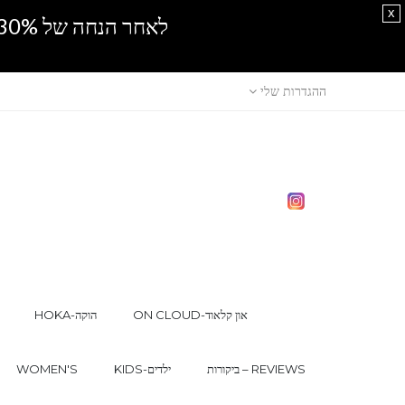
x
לאחר הנחה של 30% נוספים, אין מכירה סיטונאית.SPRING SALE
ההגדרות שלי
ON CLOUD-און קלאוד
HOKA-הוקה
ביקורות – REVIEWS
KIDS-ילדים
WOMEN'S