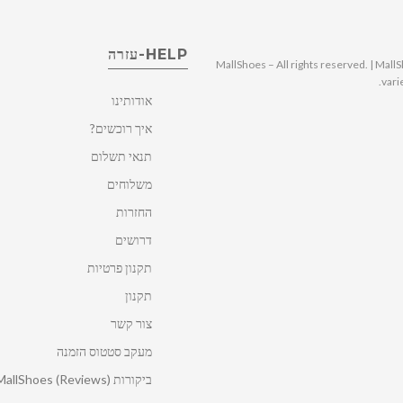
HELP-עזרה
© 2025 MallShoes – All rights reserved. | 
vari
אודותינו
איך רוכשים?
תנאי תשלום
משלוחים
החזרות
דרושים
תקנון פרטיות
תקנון
צור קשר
מעקב סטטוס הזמנה
ביקורות MallShoes (Reviews)