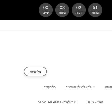
00
08
02
50
שניות
דקות
שעות
ימים
סל קניות
זמנה
לחץ לקטלוג המותגים
סל הקניות
UGG – האגג
NEW BALANCE-ניו באלאנס