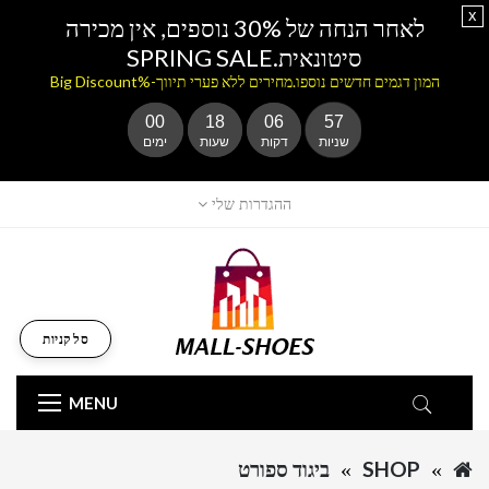
x
לאחר הנחה של 30% נוספים, אין מכירה
סיטונאית.SPRING SALE
המון דגמים חדשים נוספו.מחירים ללא פערי תיווך-%Big Discount
00
18
06
57
שניות
דקות
שעות
ימים
ההגדרות שלי
סל קניות
MENU
SHOP
ביגוד ספורט