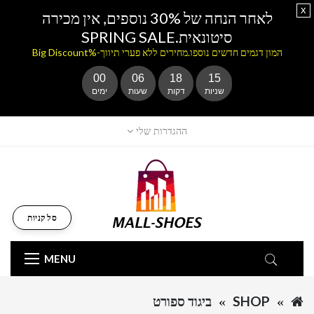
x
לאחר הנחה של 30% נוספים, אין מכירה
סיטונאית.SPRING SALE
המון דגמים חדשים נוספו.מחירים ללא פערי תיווך-%Big Discount
00
06
18
15
שניות
דקות
שעות
ימים
ההגדרות שלי
סל קניות
MENU
SHOP
ביגוד ספורט