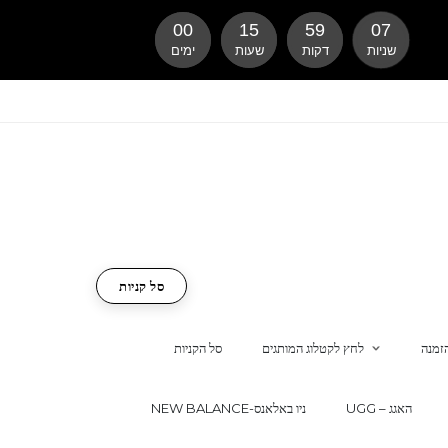
00
15
59
06
שניות
דקות
שעות
ימים
סל קניות
זמנה
לחץ לקטלוג המותגים
סל הקניות
UGG – האגג
NEW BALANCE-ניו באלאנס