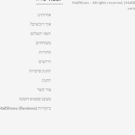
© 2025 MallShoes – All rights reserved. | 
vari
אודותינו
איך רוכשים?
תנאי תשלום
משלוחים
החזרות
דרושים
תקנון פרטיות
תקנון
צור קשר
מעקב סטטוס הזמנה
ביקורות MallShoes (Reviews)