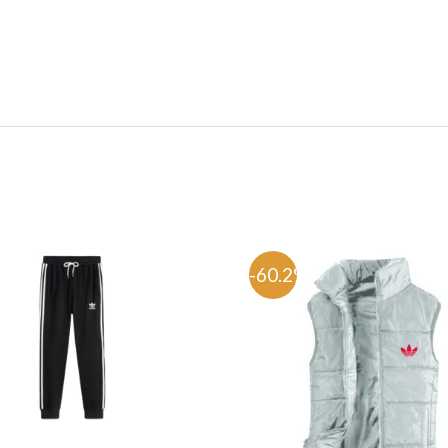
%
-60.2%