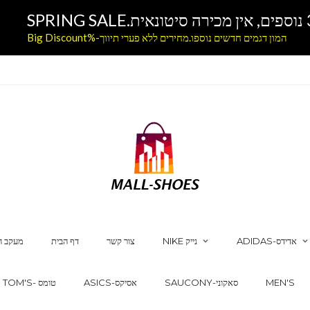
המון דגמים חדשים נוספו.מחירים ללא פערי תיווך-%Big Discount
ADIDAS-אדידס
NIKE נייק
צור קשר
דף הבית
מעקב ה
MEN'S
SAUCONY-סאקוני
ASICS-אסיקס
TOM'S- טומס