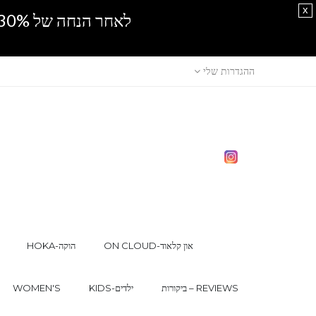
x
לאחר הנחה של 30% נוספים, אין מכירה סיטונאית.SPRING SALE
ההגדרות שלי
ON CLOUD-און קלאוד
HOKA-הוקה
ביקורות – REVIEWS
KIDS-ילדים
WOMEN'S