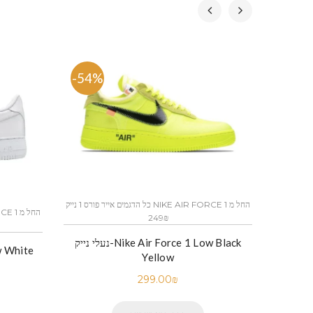
-54%
-53.
כל הדגמים אייר פורס 1 נייק NIKE AIR FORCE 1 החל מ
249₪
נעלי נייק-Nike Air Force 1 Low Black
נעלי נייק
Yellow
299.00
₪