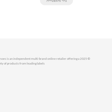
בחר מהאפשרויות
MallShoes is an independent multi-brand online retailer offering a
ety of products from leading labels.