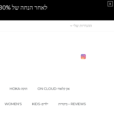
x
לאחר הנחה של 30% נוספים, אין מכירה סיטונאית.SPRING SALE
ההגדרות שלי
ON CLOUD-און קלאוד
HOKA-הוקה
ביקורות – REVIEWS
KIDS-ילדים
WOMEN'S