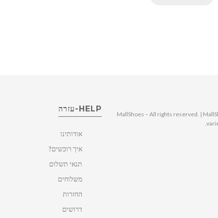
HELP-עזרה
© 2025 MallShoes – All rights reserved. | 
vari
אודותינו
איך רוכשים?
תנאי תשלום
משלוחים
החזרות
דרושים