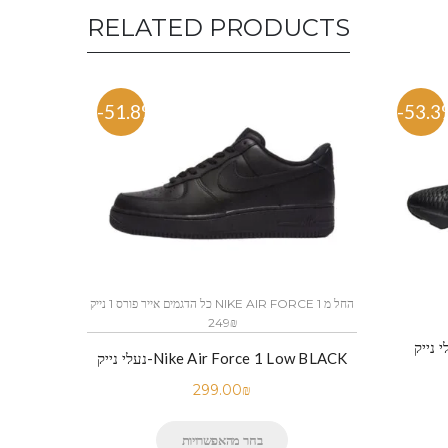
RELATED PRODUCTS
-51.8%
-53.3
כל הדגמים אייר פורס 1 נייק NIKE AIR FORCE 1 החל מ
249₪
נעלי נייק-Nike Air Force 1 Low BLACK
299.00
₪
בחר מהאפשרויות