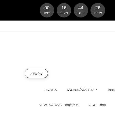
00
16
44
25
שניות
דקות
שעות
ימים
סל קניות
זמנה
לחץ לקטלוג המותגים
סל הקניות
UGG – האגג
NEW BALANCE-ניו באלאנס