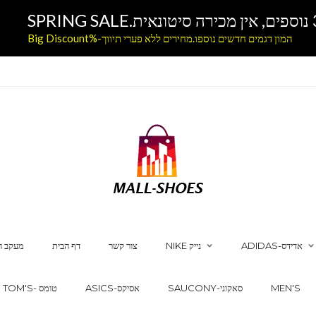
המון דגמים חדשים נוספו.מחירים ללא פערי תיווך-%Big Discount
ADIDAS-אדידס
NIKE נייק
צור קשר
דף הבית
מעקב ה
MEN'S
SAUCONY-סאקוני
ASICS-אסיקס
TOM'S- טומס