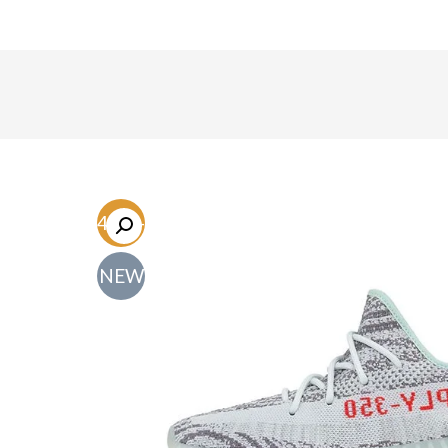
-54.6%
NEW