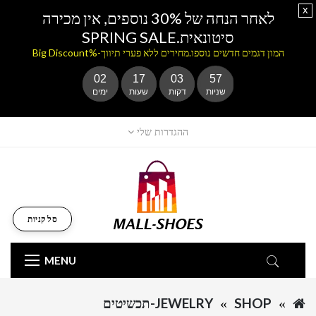
x
לאחר הנחה של 30% נוספים, אין מכירה
סיטונאית.SPRING SALE
המון דגמים חדשים נוספו.מחירים ללא פערי תיווך-%Big Discount
02
17
03
57
שניות
דקות
שעות
ימים
ההגדרות שלי
סל קניות
MENU
SHOP
JEWELRY-תכשיטים