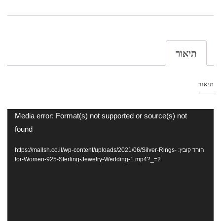
תיאור
תיאור
נגן
Media error: Format(s) not supported or source(s) not
וידאו
found
הורד קובץ: https://mallsh.co.il/wp-content/uploads/2021/06/Silver-Rings-
for-Women-925-Sterling-Jewelry-Wedding-1.mp4?_=2