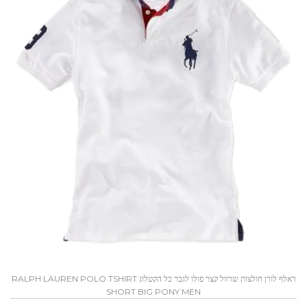
ראלף לורן חולצות שרוול קצר פולו לגבר כל הקטלוג RALPH LAUREN POLO TSHIRT
SHORT BIG PONY MEN