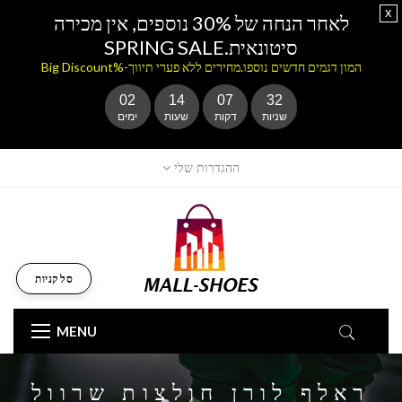
x
לאחר הנחה של 30% נוספים, אין מכירה
סיטונאית.SPRING SALE
המון דגמים חדשים נוספו.מחירים ללא פערי תיווך-%Big Discount
02
14
07
30
שניות
דקות
שעות
ימים
ההגדרות שלי
סל קניות
MENU
ראלף לורן חולצות שרוול