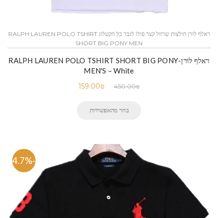
ראלף לורן חולצות שרוול קצר פולו לגבר כל הקטלוג RALPH LAUREN POLO TSHIRT
SHORT BIG PONY MEN
ראלף לורן-RALPH LAUREN POLO TSHIRT SHORT BIG PONY
MEN'S – White
159.00
₪
450.00
₪
בחר מהאפשרויות
-64.7%