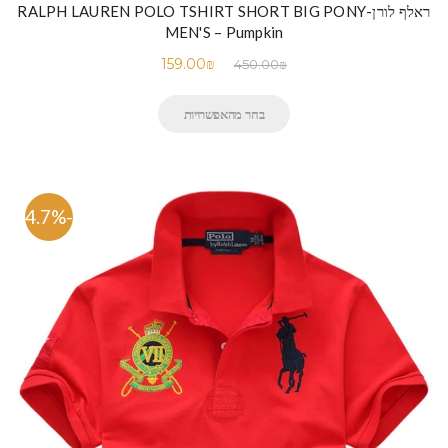
ראלף לורן-RALPH LAUREN POLO TSHIRT SHORT BIG PONY
MEN'S – Pumpkin
159.00
₪
450.00
₪
בחר מהאפשרויות
-64.7%