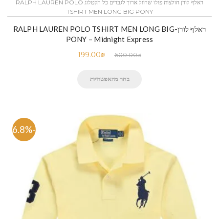
ראלף לורן חולצות פולו שרוול ארוך לגברים כל הקטלוג RALPH LAUREN POLO
TSHIRT MEN LONG BIG PONY
ראלף לורן-RALPH LAUREN POLO TSHIRT MEN LONG BIG
PONY – Midnight Express
199.00
₪
600.00
₪
בחר מהאפשרויות
-66.8%