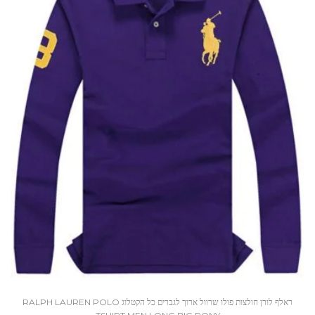
ראלף לורן חולצות פולו שרוול ארוך לגברים כל הקטלוג RALPH LAUREN POLO