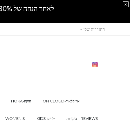
x
לאחר הנחה של 30% נוספים, אין מכירה סיטונאית.SPRING SALE
ההגדרות שלי
ON CLOUD-און קלאוד
HOKA-הוקה
ביקורות – REVIEWS
KIDS-ילדים
WOMEN'S