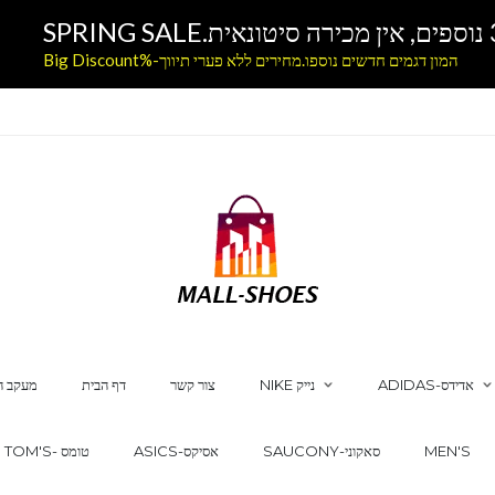
המון דגמים חדשים נוספו.מחירים ללא פערי תיווך-%Big Discount
ADIDAS-אדידס
NIKE נייק
צור קשר
דף הבית
מעקב ה
MEN'S
SAUCONY-סאקוני
ASICS-אסיקס
TOM'S- טומס