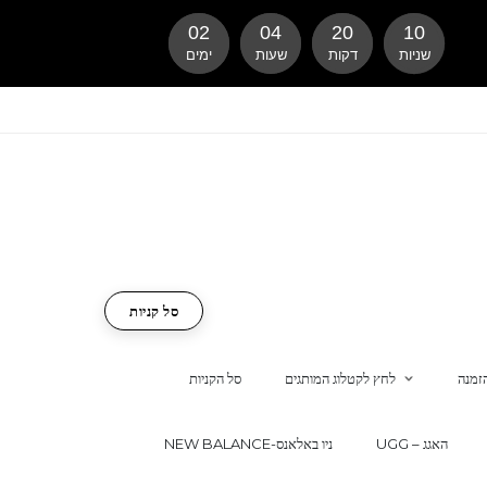
02
04
20
09
שניות
דקות
שעות
ימים
סל קניות
זמנה
לחץ לקטלוג המותגים
סל הקניות
UGG – האגג
NEW BALANCE-ניו באלאנס