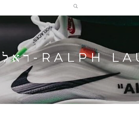
RALP-ראלף לורן