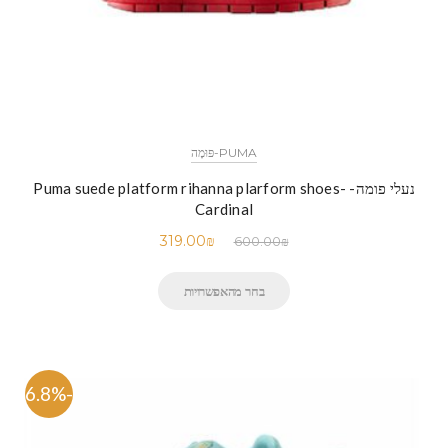
PUMA-פּוּמָה
נעלי פומה- Puma suede platform rihanna plarform shoes-
Cardinal
319.00
₪
600.00
₪
בחר מהאפשרויות
-46.8%