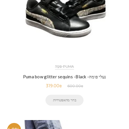
PUMA-פּוּמָה
נעלי פומה- Puma bow glitter sequins -Black
319.00
₪
600.00
₪
בחר מהאפשרויות