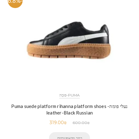
-46.8%
PUMA-פּוּמָה
נעלי פומה- Puma suede platform rihanna platform shoes
leather-Black Russian
319.00
₪
600.00
₪
בחר מהאפשרויות