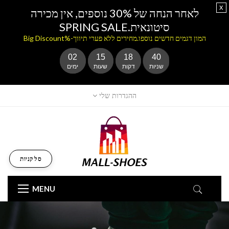
x
לאחר הנחה של 30% נוספים, אין מכירה
סיטונאית.SPRING SALE
המון דגמים חדשים נוספו.מחירים ללא פערי תיווך-%Big Discount
02
15
18
39
שניות
דקות
שעות
ימים
ההגדרות שלי
סל קניות
MENU