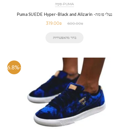
PUMA-פּוּמָה
נעלי פומה- Puma SUEDE Hyper-Black and Alizarin
319.00
₪
600.00
₪
בחר מהאפשרויות
-46.8%