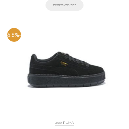
בחר מהאפשרויות
-46.8%
PUMA-פּוּמָה