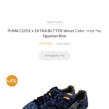
PUMA-פּוּמָה
נעלי פומה- PUMA CLYDE x EXTRA BUTTER-Velvet Color
Egyptian Blue
319.00
₪
600.00
₪
בחר מהאפשרויות
-46.8%