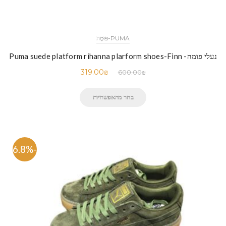
PUMA-פּוּמָה
נעלי פומה- Puma suede platform rihanna plarform shoes-Finn
319.00
₪
600.00
₪
בחר מהאפשרויות
-46.8%