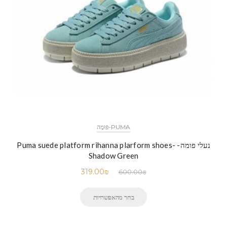
PUMA-פּוּמָה
נעלי פומה- Puma suede platform rihanna plarform shoes-
Shadow Green
319.00
₪
600.00
₪
בחר מהאפשרויות