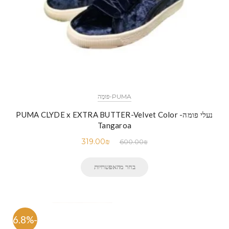
PUMA-פּוּמָה
נעלי פומה- PUMA CLYDE x EXTRA BUTTER-Velvet Color
Tangaroa
319.00
₪
600.00
₪
בחר מהאפשרויות
-46.8%