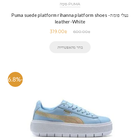
PUMA-פּוּמָה
נעלי פומה- Puma suede platform rihanna platform shoes
leather-White
319.00
₪
600.00
₪
בחר מהאפשרויות
-46.8%