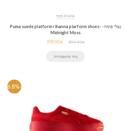
PUMA-פּוּמָה
נעלי פומה- Puma suede platform rihanna plarform shoes-
Midnight Moss
319.00
₪
600.00
₪
בחר מהאפשרויות
-46.8%