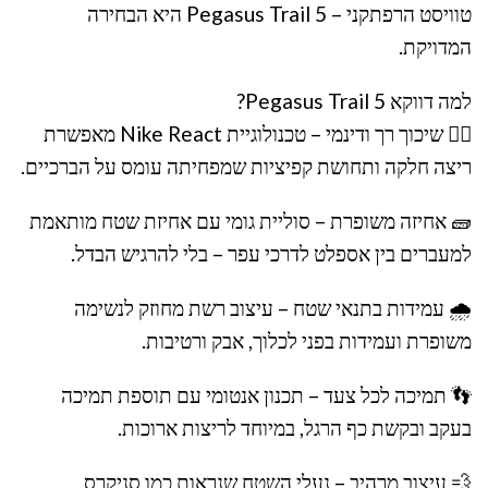
טוויסט הרפתקני – Pegasus Trail 5 היא הבחירה
המדויקת.
למה דווקא Pegasus Trail 5?
🏃‍♂️ שיכוך רך ודינמי – טכנולוגיית Nike React מאפשרת
ריצה חלקה ותחושת קפיציות שמפחיתה עומס על הברכיים.
🧱 אחיזה משופרת – סוליית גומי עם אחיזת שטח מותאמת
למעברים בין אספלט לדרכי עפר – בלי להרגיש הבדל.
🌧 עמידות בתנאי שטח – עיצוב רשת מחוזק לנשימה
משופרת ועמידות בפני לכלוך, אבק ורטיבות.
👣 תמיכה לכל צעד – תכנון אנטומי עם תוספת תמיכה
בעקב ובקשת כף הרגל, במיוחד לריצות ארוכות.
💨 עיצוב מרהיב – נעלי השטח שנראות כמו סניקרס