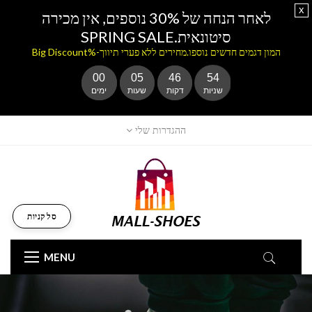
x
לאחר הנחה של 30% נוספים, אין מכירה
סיטונאית.SPRING SALE
המון דגמים חדשים נוספו.מחירים ללא פערי תיווך-%Big Discount
00
05
46
54
שניות
דקות
שעות
ימים
ההגדרות שלי
סל קניות
MENU