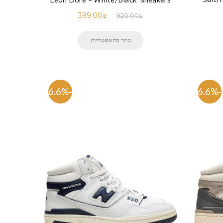
399.00
₪
920.00
₪
בחר מהאפשרויות
-56.6%
-56.6%