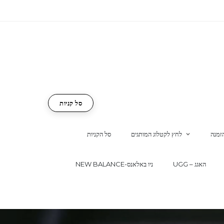
סל קניות
זמנה
לחץ לקטלוג המותגים
סל הקניות
UGG – האגג
NEW BALANCE-ניו באלאנס