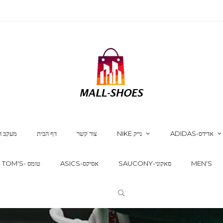
ADIDAS-אדידס
NIKE נייק
צור קשר
דף הבית
מעקב ה
MEN'S
SAUCONY-סאקוני
ASICS-אסיקס
TOM'S- טומס