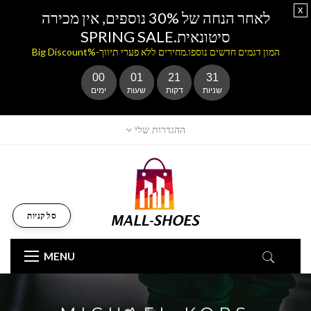
x
לאחר הנחה של 30% נוספים, אין מכירה
סיטונאית.SPRING SALE
המון דגמים חדשים נוספו.מחירים ללא פערי תיווך-%Big Discount
00
01
21
30
שניות
דקות
שעות
ימים
ההגדרות שלי
סל קניות
MENU