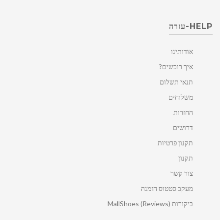
HELP-עזרה
אודותינו
איך רוכשים?
תנאי תשלום
משלוחים
החזרות
דרושים
תקנון פרטיות
תקנון
צור קשר
מעקב סטטוס הזמנה
ביקורות MallShoes (Reviews)