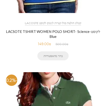
קטלוג חולצות פולו קצרות לנשים לקוסט LACOSTE
לקוסט-LACSOTE TSHIRT WOMEN POLO SHORT- Science
Blue
149.00
₪
500.00
₪
בחר מהאפשרויות
-70.2%