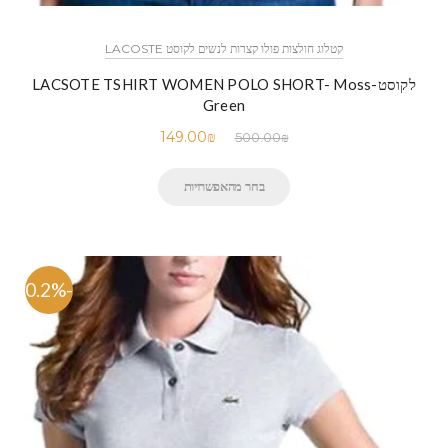
קטלוג חולצות פולו קצרות לנשים לקוסט LACOSTE
לקוסט-LACSOTE TSHIRT WOMEN POLO SHORT- Moss
Green
149.00
₪
500.00
₪
בחר מהאפשרויות
-70.2%