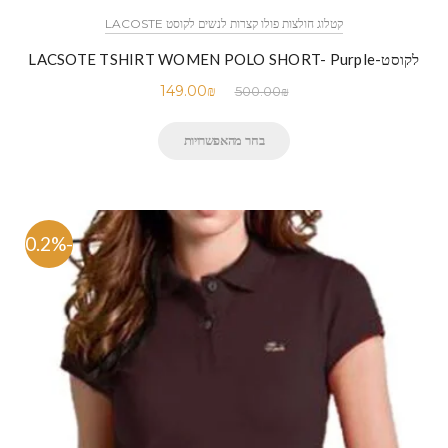
קטלוג חולצות פולו קצרות לנשים לקוסט LACOSTE
לקוסט-LACSOTE TSHIRT WOMEN POLO SHORT- Purple
149.00
₪
500.00
₪
בחר מהאפשרויות
-70.2%