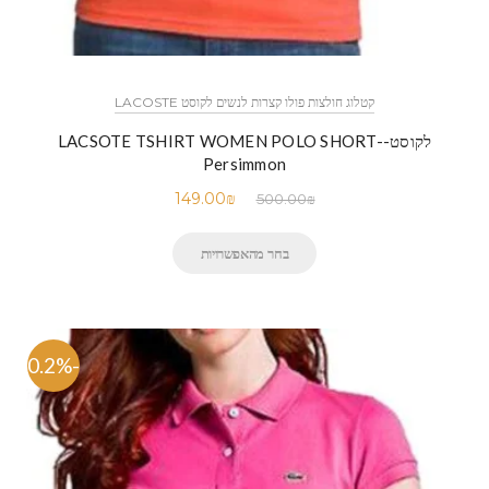
קטלוג חולצות פולו קצרות לנשים לקוסט LACOSTE
לקוסט-LACSOTE TSHIRT WOMEN POLO SHORT-
Persimmon
149.00
₪
500.00
₪
בחר מהאפשרויות
-70.2%