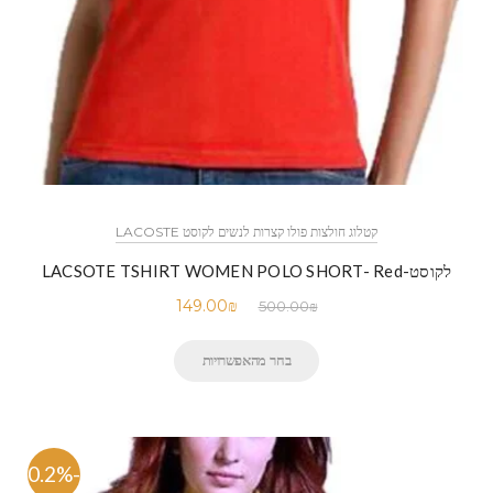
קטלוג חולצות פולו קצרות לנשים לקוסט LACOSTE
לקוסט-LACSOTE TSHIRT WOMEN POLO SHORT- Red
149.00
₪
500.00
₪
בחר מהאפשרויות
-70.2%