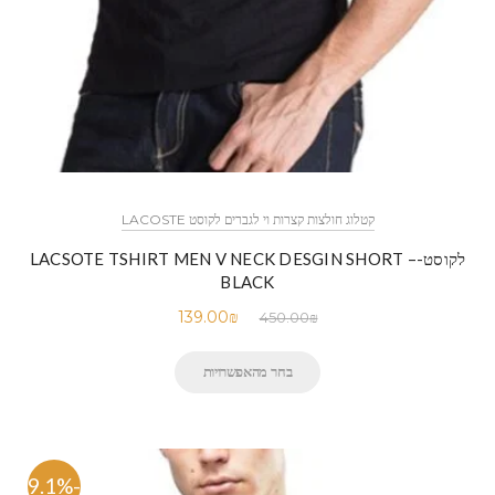
קטלוג חולצות קצרות וי לגברים לקוסט LACOSTE
לקוסט-LACSOTE TSHIRT MEN V NECK DESGIN SHORT –
BLACK
139.00
₪
450.00
₪
בחר מהאפשרויות
-69.1%