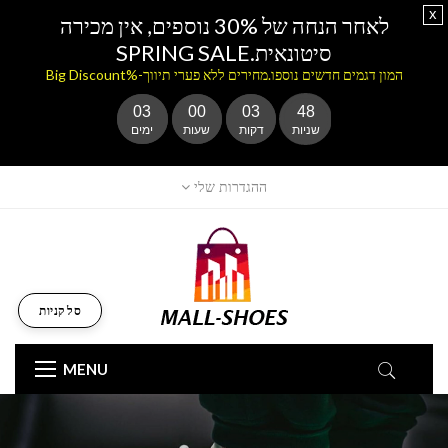
x
לאחר הנחה של 30% נוספים, אין מכירה
סיטונאית.SPRING SALE
המון דגמים חדשים נוספו.מחירים ללא פערי תיווך-%Big Discount
03
00
03
46
שניות
דקות
שעות
ימים
ההגדרות שלי
סל קניות
MENU