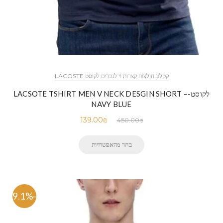
קטלוג חולצות קצרות וי לגברים לקוסט LACOSTE
לקוסט-LACSOTE TSHIRT MEN V NECK DESGIN SHORT –
NAVY BLUE
139.00
₪
450.00
₪
בחר מהאפשרויות
-69.1%