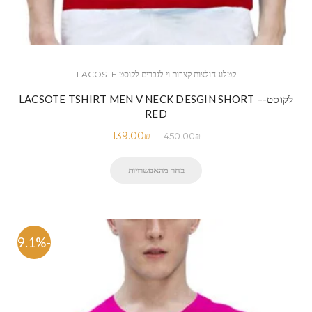
קטלוג חולצות קצרות וי לגברים לקוסט LACOSTE
לקוסט-LACSOTE TSHIRT MEN V NECK DESGIN SHORT –
RED
139.00
₪
450.00
₪
בחר מהאפשרויות
-69.1%