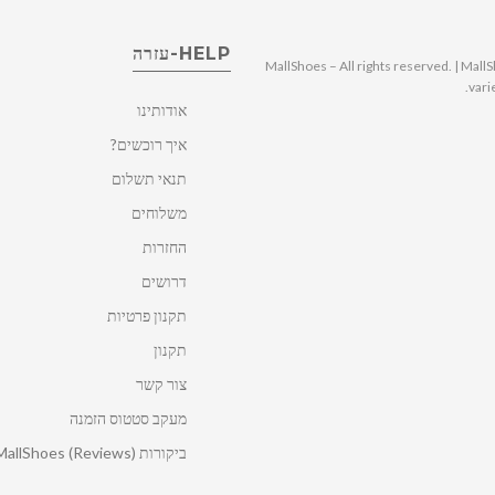
HELP-עזרה
© 2025 MallShoes – All rights reserved. | 
vari
אודותינו
איך רוכשים?
תנאי תשלום
משלוחים
החזרות
דרושים
תקנון פרטיות
תקנון
צור קשר
מעקב סטטוס הזמנה
ביקורות MallShoes (Reviews)