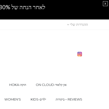
x
לאחר הנחה של 30% נוספים, אין מכירה סיטונאית.SPRING SALE
ההגדרות שלי
ON CLOUD-און קלאוד
HOKA-הוקה
ביקורות – REVIEWS
KIDS-ילדים
WOMEN'S