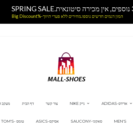
המון דגמים חדשים נוספו.מחירים ללא פערי תיווך-%Big Discount
ADIDAS-אדידס
NIKE נייק
צור קשר
דף הבית
מעקב ה
MEN'S
SAUCONY-סאקוני
ASICS-אסיקס
TOM'S- טומס