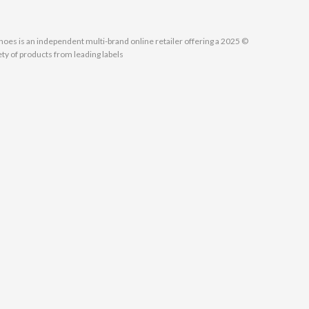
MallShoes is an independent multi-brand online retailer offering a
ety of products from leading labels.