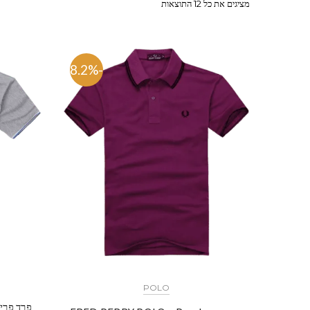
מציגים את כל ⁦12⁩ התוצאות
-58.2%
POLO
פרד פרי-D PERRY POLO – Gray