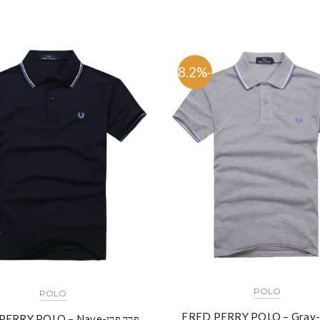
-58.2%
POLO
POLO
FRE
פרד פרי-FRED PERRY POLO – Nave