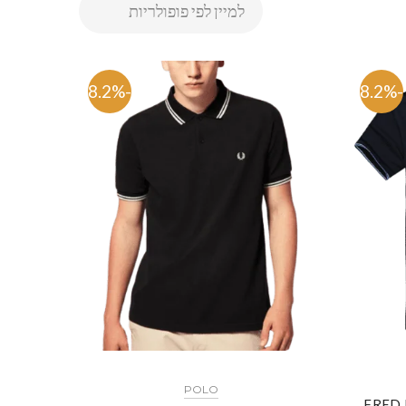
-58.2%
-58.2%
POLO