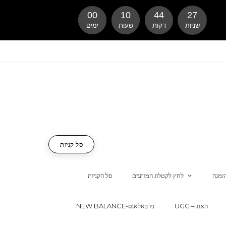
00
10
44
26
שניות
דקות
שעות
ימים
סל קניות
זמנה
לחץ לקטלוג המותגים
סל הקניות
UGG – האגג
NEW BALANCE-ניו באלאנס