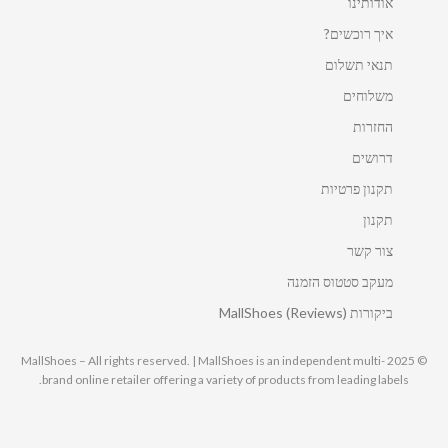
אודותינו
איך רוכשים?
תנאי תשלום
משלוחים
החזרות
דרושים
תקנון פרטיות
תקנון
צור קשר
מעקב סטטוס הזמנה
ביקורות MallShoes (Reviews)
© 2025 MallShoes – All rights reserved. | MallShoes is an independent multi-
brand online retailer offering a variety of products from leading labels.