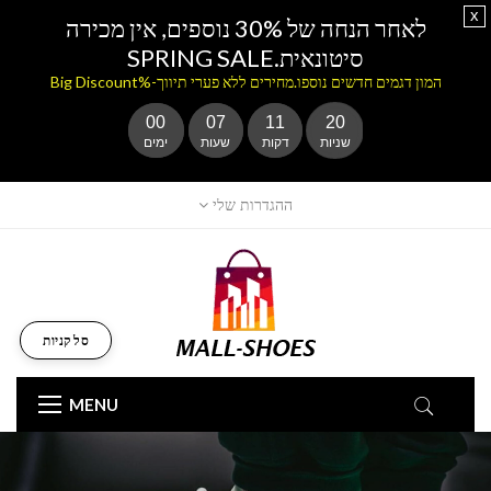
x
לאחר הנחה של 30% נוספים, אין מכירה
סיטונאית.SPRING SALE
המון דגמים חדשים נוספו.מחירים ללא פערי תיווך-%Big Discount
00
07
11
19
שניות
דקות
שעות
ימים
ההגדרות שלי
סל קניות
MENU