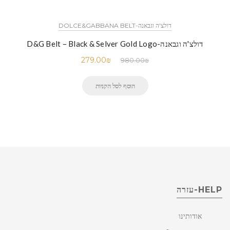
דולצ'ה וגבאנה-DOLCE&GABBANA BELT
דולצ'ה וגבאנה-D&G Belt – Black & Selver Gold Logo
279.00
₪
980.00
₪
הוסף לסל הקניות
HELP-עזרה
אודותינו