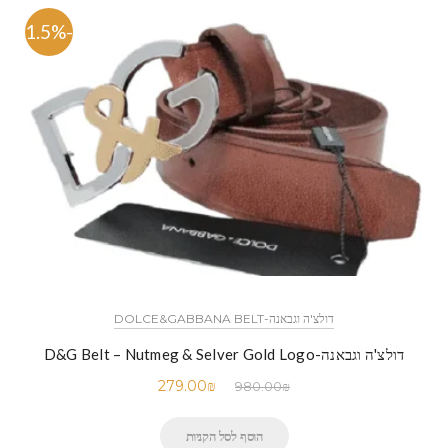
-71.5%
דולצ'ה וגבאנה-DOLCE&GABBANA BELT
דולצ'ה וגבאנה-D&G Belt – Nutmeg & Selver Gold Logo
279.00
₪
980.00
₪
הוסף לסל הקניות