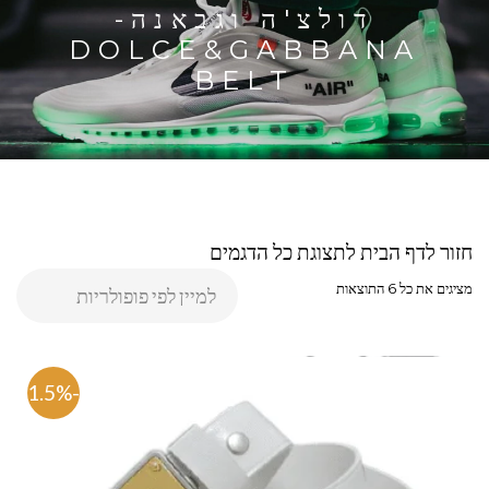
דולצ'ה וגבאנה-
DOLCE&GABBANA
BELT
חזור לדף הבית לתצוגת כל הדגמים
מציגים את כל ⁦6⁩ התוצאות
-71.5%