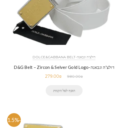
דולצ'ה וגבאנה-DOLCE&GABBANA BELT
דולצ'ה וגבאנה-D&G Belt – Zircon & Selver Gold Logo
279.00
₪
980.00
₪
הוסף לסל הקניות
-71.5%