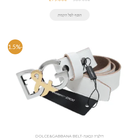
הוסף לסל הקניות
-71.5%
דולצ'ה וגבאנה-DOLCE&GABBANA BELT