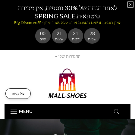
x
לאחר הנחה של 30% נוספים, אין מכירה
סיטונאית.SPRING SALE
המון דגמים חדשים נוספו.מחירים ללא פערי תיווך-%Big Discount
00
21
21
28
שניות
דקות
שעות
ימים
ההגדרות שלי
סל קניות
MENU