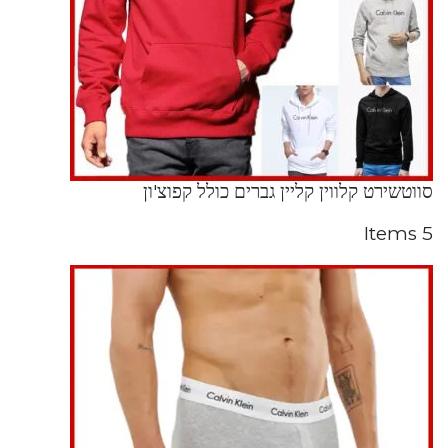
סווטשירט קלווין קליין גברים כולל קפוצ'ון
5 Items