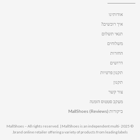
אודותינו
איך רוכשים?
תנאי תשלום
משלוחים
החזרות
דרושים
תקנון פרטיות
תקנון
צור קשר
מעקב סטטוס הזמנה
ביקורות MallShoes (Reviews)
© 2025 MallShoes – All rights reserved. | MallShoes is an independent multi-
brand online retailer offering a variety of products from leading labels.