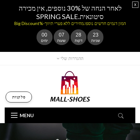
x
לאחר הנחה של 30% נוספים, אין מכירה
סיטונאית.SPRING SALE
המון דגמים חדשים נוספו.מחירים ללא פערי תיווך-%Big Discount
00
07
28
22
שניות
דקות
שעות
ימים
ההגדרות שלי
סל קניות
MENU