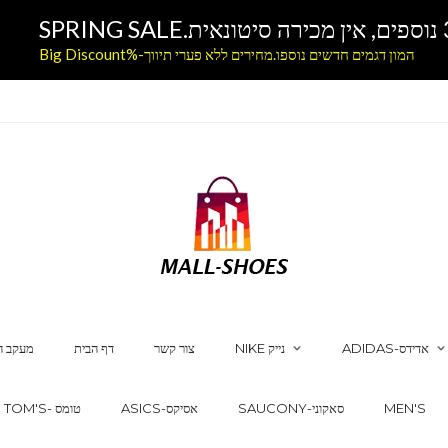
המון דגמים חדשים נוספו.מחירים ללא פערי תיווך-%Big Discount
ADIDAS-אדידס
NIKE נייק
צור קשר
דף הבית
מעקב ה
MEN'S
SAUCONY-סאקוני
ASICS-אסיקס
TOM'S- טומס