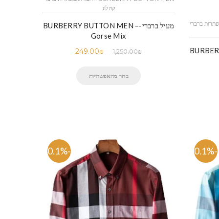
קטלוג
חולצות מכופתרות ברברי
מעיל ברברי-BURBERRY BUTTON MEN –
Gorse Mix
BURBERR –
249.00
₪
1,250.00
₪
בחר מהאפשרויות
-80.1%
-80.1%