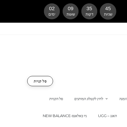
02
09
35
43
שניות
דקות
שעות
ימים
סל קניות
זמנה
לחץ לקטלוג המותגים
סל הקניות
UGG – האגג
NEW BALANCE-ניו באלאנס