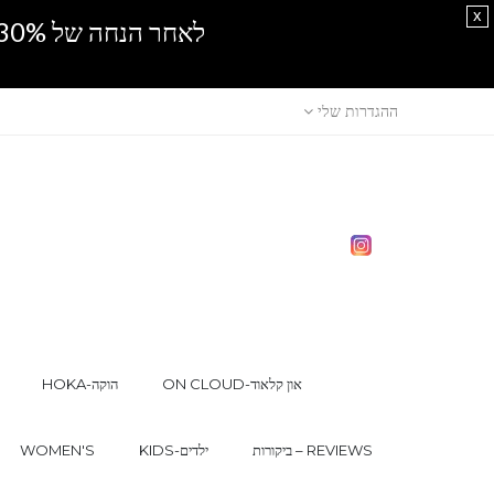
x
לאחר הנחה של 30% נוספים, אין מכירה סיטונאית.SPRING SALE
ההגדרות שלי
ON CLOUD-און קלאוד
HOKA-הוקה
ביקורות – REVIEWS
KIDS-ילדים
WOMEN'S