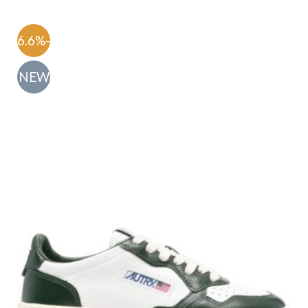
-56.6%
NEW