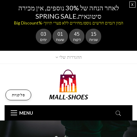
x
לאחר הנחה של 30% נוספים, אין מכירה
סיטונאית.SPRING SALE
המון דגמים חדשים נוספו.מחירים ללא פערי תיווך-%Big Discount
03
01
45
13
שניות
דקות
שעות
ימים
ההגדרות שלי
סל קניות
MENU