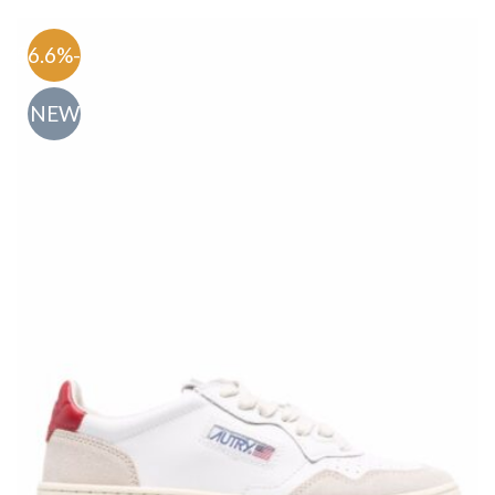
-56.6%
NEW