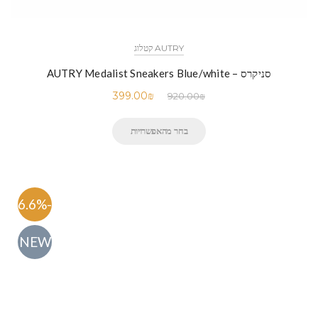
AUTRY קטלוג
סניקרס – AUTRY Medalist Sneakers Blue/white
399.00
₪
920.00
₪
בחר מהאפשרויות
-56.6%
NEW