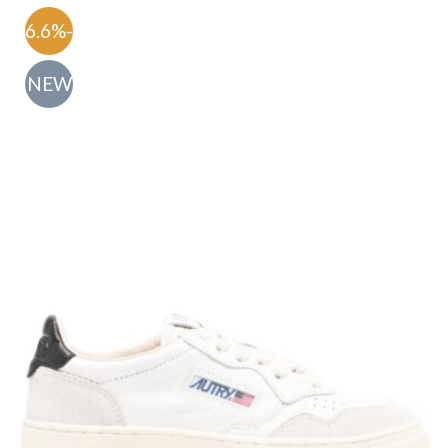
-56.6%
NEW