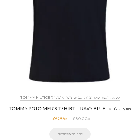
קטלוג חולצות פולו קצרות לגברים טומי הילפיגר TOMMY HILFIGER
טומי הילפיגר-TOMMY POLO MEN'S TSHIRT – NAVY BLUE
159.00
₪
680.00
₪
בחר מהאפשרויות