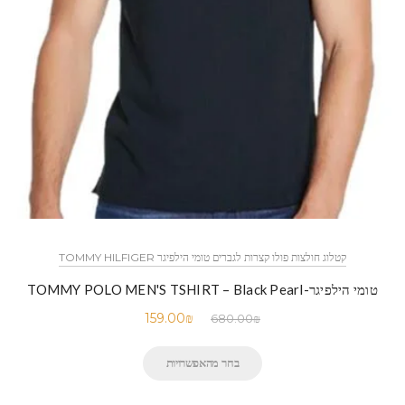
קטלוג חולצות פולו קצרות לגברים טומי הילפיגר TOMMY HILFIGER
טומי הילפיגר-TOMMY POLO MEN'S TSHIRT – Black Pearl
159.00
₪
680.00
₪
בחר מהאפשרויות