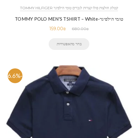
קטלוג חולצות פולו קצרות לגברים טומי הילפיגר TOMMY HILFIGER
טומי הילפיגר-TOMMY POLO MEN'S TSHIRT – White
159.00
₪
680.00
₪
בחר מהאפשרויות
-76.6%