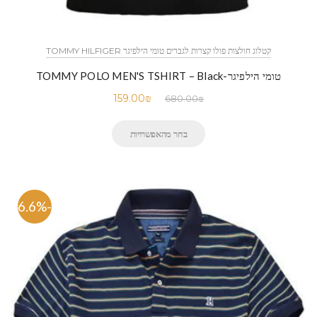
קטלוג חולצות פולו קצרות לגברים טומי הילפיגר TOMMY HILFIGER
טומי הילפיגר-TOMMY POLO MEN'S TSHIRT – Black
159.00
₪
680.00
₪
בחר מהאפשרויות
-76.6%