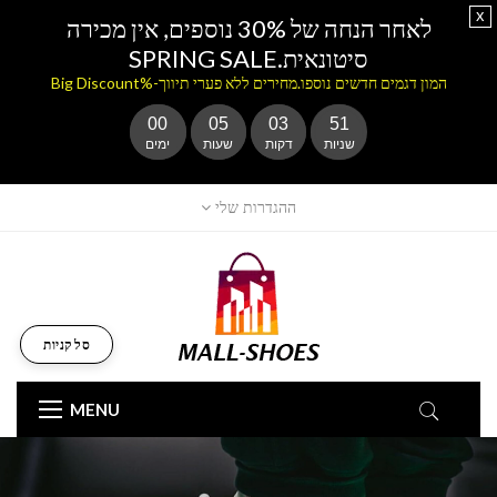
x
לאחר הנחה של 30% נוספים, אין מכירה
סיטונאית.SPRING SALE
המון דגמים חדשים נוספו.מחירים ללא פערי תיווך-%Big Discount
00
05
03
49
שניות
דקות
שעות
ימים
ההגדרות שלי
סל קניות
MENU