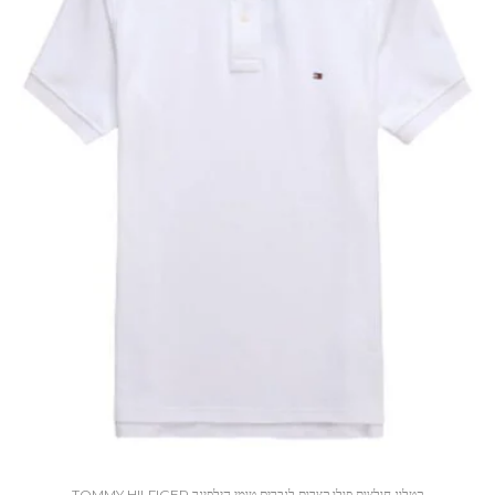
קטלוג חולצות פולו קצרות לגברים טומי הילפיגר TOMMY HILFIGER