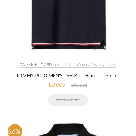
קטלוג חולצות פולו קצרות לגברים טומי הילפיגר TOMMY HILFIGER
טומי הילפיגר-TOMMY POLO MEN'S TSHIRT – Haiti
159.00
₪
680.00
₪
בחר מהאפשרויות
-76.6%