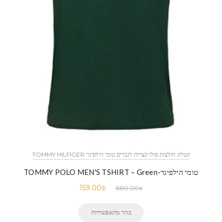
קטלוג חולצות פולו קצרות לגברים טומי הילפיגר TOMMY HILFIGER
טומי הילפיגר-TOMMY POLO MEN'S TSHIRT – Green
159.00
₪
680.00
₪
בחר מהאפשרויות