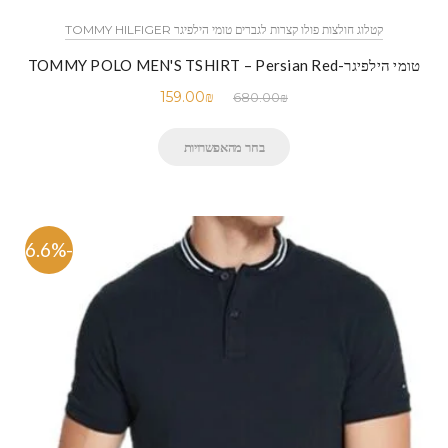
קטלוג חולצות פולו קצרות לגברים טומי הילפיגר TOMMY HILFIGER
טומי הילפיגר-TOMMY POLO MEN'S TSHIRT – Persian Red
159.00
₪
680.00
₪
בחר מהאפשרויות
-76.6%