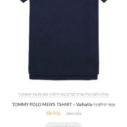
קטלוג חולצות פולו קצרות לגברים טומי הילפיגר TOMMY HILFIGER
טומי הילפיגר-TOMMY POLO MEN'S TSHIRT – Valhalla
159.00
₪
680.00
₪