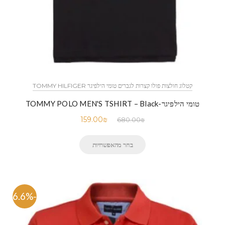
קטלוג חולצות פולו קצרות לגברים טומי הילפיגר TOMMY HILFIGER
טומי הילפיגר-TOMMY POLO MEN'S TSHIRT – Black
159.00
₪
680.00
₪
בחר מהאפשרויות
-76.6%