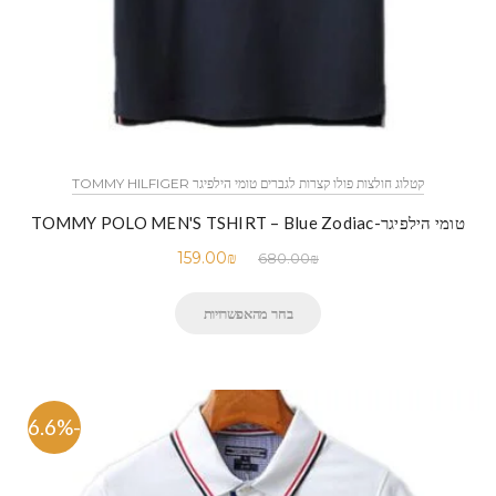
קטלוג חולצות פולו קצרות לגברים טומי הילפיגר TOMMY HILFIGER
טומי הילפיגר-TOMMY POLO MEN'S TSHIRT – Blue Zodiac
159.00
₪
680.00
₪
בחר מהאפשרויות
-76.6%