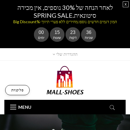
x
לאחר הנחה של 30% נוספים, אין מכירה
סיטונאית.SPRING SALE
המון דגמים חדשים נוספו.מחירים ללא פערי תיווך-%Big Discount
00
15
23
36
שניות
דקות
שעות
ימים
ההגדרות שלי
סל קניות
MENU