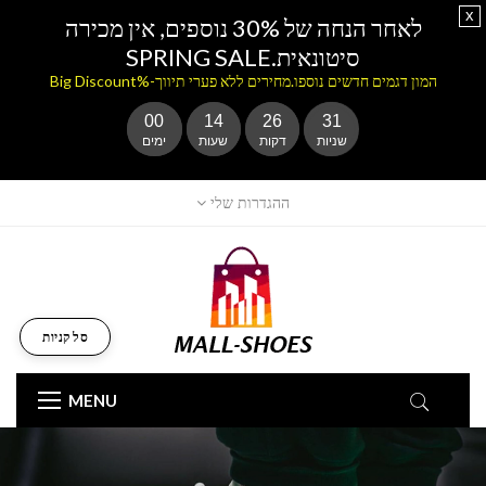
x
לאחר הנחה של 30% נוספים, אין מכירה
סיטונאית.SPRING SALE
המון דגמים חדשים נוספו.מחירים ללא פערי תיווך-%Big Discount
00
14
26
30
שניות
דקות
שעות
ימים
ההגדרות שלי
סל קניות
MENU