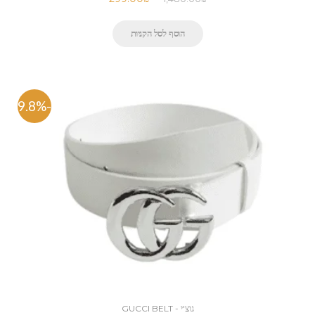
הוסף לסל הקניות
-79.8%
גוצ'י - GUCCI BELT