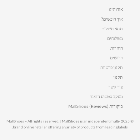
אודותינו
איך רוכשים?
תנאי תשלום
משלוחים
החזרות
דרושים
תקנון פרטיות
תקנון
צור קשר
מעקב סטטוס הזמנה
ביקורות MallShoes (Reviews)
© 2025 MallShoes – All rights reserved. | MallShoes is an independent multi-
brand online retailer offering a variety of products from leading labels.