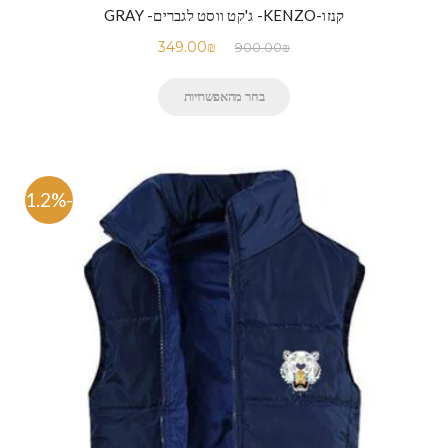
קנזו-KENZO- ג'קט ווסט לגברים- GRAY
349.00
₪
900.00
₪
בחר מהאפשרויות
-61.2%