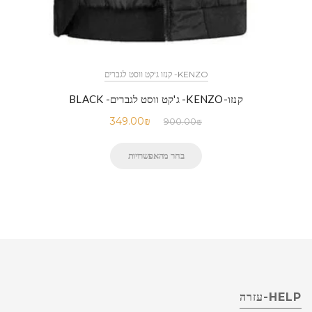
KENZO- קנזו ג'קט ווסט לגברים
קנזו-KENZO- ג'קט ווסט לגברים- BLACK
349.00
₪
900.00
₪
בחר מהאפשרויות
HELP-עזרה