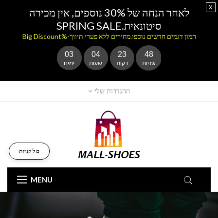
x
לאחר הנחה של 30% נוספים, אין מכירה
סיטונאית.SPRING SALE
המון דגמים חדשים נוספו.מחירים ללא פערי תיווך-%Big Discount
03
04
23
48
שניות
דקות
שעות
ימים
ההגדרות שלי
סל קניות
MENU