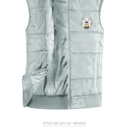
KENZO- קנזו ג'קט ווסט לגברים