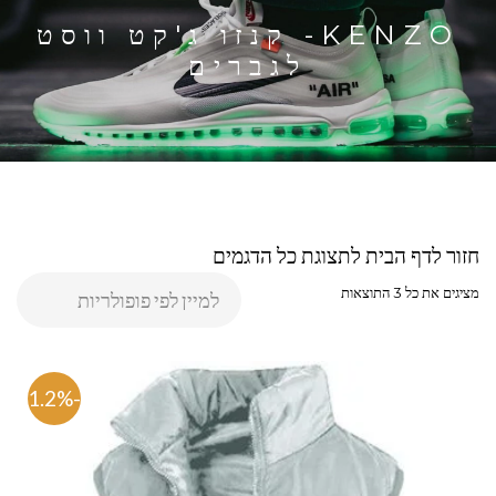
KENZO- קנזו ג'קט ווסט
לגברים
חזור לדף הבית לתצוגת כל הדגמים
מציגים את כל ⁦3⁩ התוצאות
-61.2%