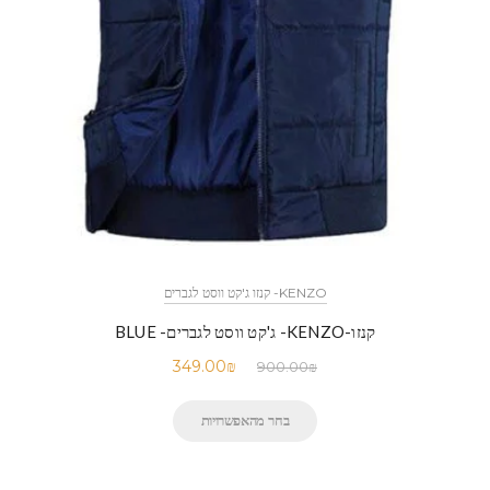
KENZO- קנזו ג'קט ווסט לגברים
קנזו-KENZO- ג'קט ווסט לגברים- BLUE
349.00
₪
900.00
₪
בחר מהאפשרויות