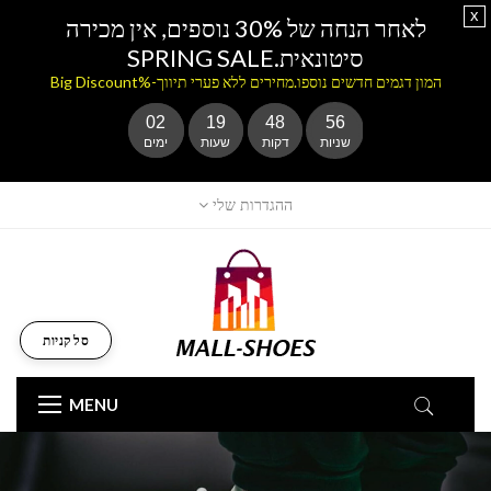
x
לאחר הנחה של 30% נוספים, אין מכירה
סיטונאית.SPRING SALE
המון דגמים חדשים נוספו.מחירים ללא פערי תיווך-%Big Discount
02
19
48
56
שניות
דקות
שעות
ימים
ההגדרות שלי
סל קניות
MENU