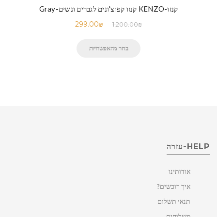
קנזו-KENZO קנזו קפוצ'ונים לגברים ונשים-Gray
299.00
₪
1,200.00
₪
בחר מהאפשרויות
HELP-עזרה
אודותינו
איך רוכשים?
תנאי תשלום
משלוחים