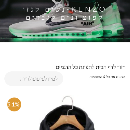
KENZO-נשים קנזו
קפוצ'ונים לגברים
חזור לדף הבית לתצוגת כל הדגמים
מציגים את כל ⁦4⁩ התוצאות
-75.1%