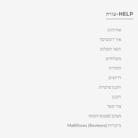
HELP-עזרה
אודותינו
איך רוכשים?
תנאי תשלום
משלוחים
החזרות
דרושים
תקנון פרטיות
תקנון
צור קשר
מעקב סטטוס הזמנה
ביקורות MallShoes (Reviews)