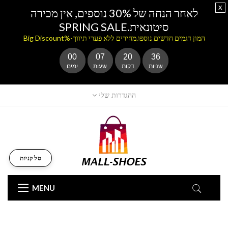
x
לאחר הנחה של 30% נוספים, אין מכירה
סיטונאית.SPRING SALE
המון דגמים חדשים נוספו.מחירים ללא פערי תיווך-%Big Discount
00
07
20
36
שניות
דקות
שעות
ימים
ההגדרות שלי
סל קניות
MENU