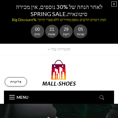
x
לאחר הנחה של 30% נוספים, אין מכירה
סיטונאית.SPRING SALE
המון דגמים חדשים נוספו.מחירים ללא פערי תיווך-%Big Discount
00
21
29
03
שניות
דקות
שעות
ימים
ההגדרות שלי
סל קניות
MENU